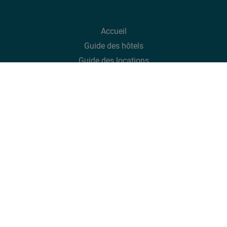
Accueil
Guide des hôtels
Guide des
locations
Guide des
excursions
Infos pratiques
Sports
Inspirations
En combiné