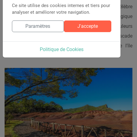
Ce site utilise des cookies internes et tiers pour
Situé dans la région de Rivière Noire,
ce village
est célèbre
analyser et améliorer votre navigation.
pour sa Terre des Sept Couleurs, une formation géologique
Paramètres
J'accepte
unique où le sol présente des variations de couleurs
spectaculaires. Vous pouvez également visiter la cascade
de Chamarel et la réserve de tortues géantes de l'île
Politique de Cookies
Maurice.