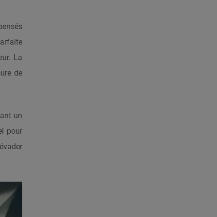
spensés
arfaite
eur. La
cure de
vant un
el pour
'évader