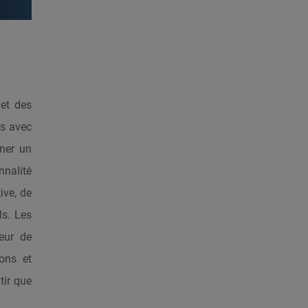
 et des
es avec
iner un
nalité
ive, de
ls. Les
eur de
ons et
tir que