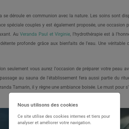
spa se déroule en communion avec la nature. Les soins sont di
nce spéciale couples y est également proposée, une occasion p
laxant. Au
Veranda Paul et Virginie
, l'hydrothérapie est à l'honn
 détente profonde grâce aux bienfaits de l'eau. Une véritable 
on seulement vous aurez l'occasion de préparer votre peau a
le passage au sauna de l'établissement fera aussi partie du ritu
eranda Tamarin, il y règne une ambiance boisée. Le must pour s
Nous utilisons des cookies
Ce site utilise des cookies internes et tiers pour
analyser et améliorer votre navigation.