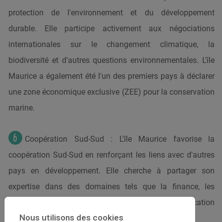
protection de l'environnement et du développement
durable. Elle participe activement aux négociations
internationales sur le changement climatique, la
biodiversité et d'autres questions environnementales. L'île
Maurice a également été l'un des premiers pays à déclarer
une zone économique exclusive (ZEE) pour la conservation
marine.
Coopération Sud-Sud : L'île Maurice favorise la
coopération Sud-Sud en renforçant les liens avec d'autres
pays en développement. Elle cherche à partager son
expertise dans des domaines tels que la finance, les
technologies de l'information et de la communication
Nous utilisons des cookies
(TIC), le tourisme et la formation professionnelle.