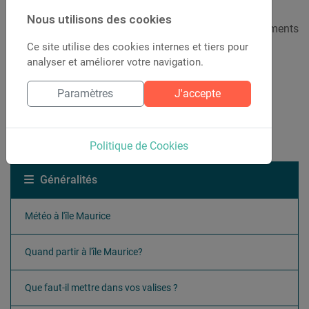
Nous utilisons des cookies
L'île Maurice étant relativement petite, les déplacements
Ce site utilise des cookies internes et tiers pour
sont faciles d'un endroit à un autre.
analyser et améliorer votre navigation.
Paramètres
J'accepte
Pour aller plus loin...
Politique de Cookies
Généralités
Météo à l'île Maurice
Quand partir à l'île Maurice?
Que faut-il mettre dans vos valises ?