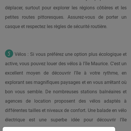
déplacer, surtout pour explorer les régions côtières et les
petites routes pittoresques. Assurez-vous de porter un
casque et respectez les règles de sécurité routière.
Vélos : Si vous préférez une option plus écologique et
active, vous pouvez louer des vélos à l'île Maurice. C'est un
excellent moyen de découvrir l'île à votre rythme, en
explorant ses magnifiques paysages et en vous arrêtant où
bon vous semble. De nombreuses stations balnéaires et
agences de location proposent des vélos adaptés à
différentes tailles et niveaux de confort. Une balade en vélo
électrique est une superbe idée pour découvrir l’île
autrement.