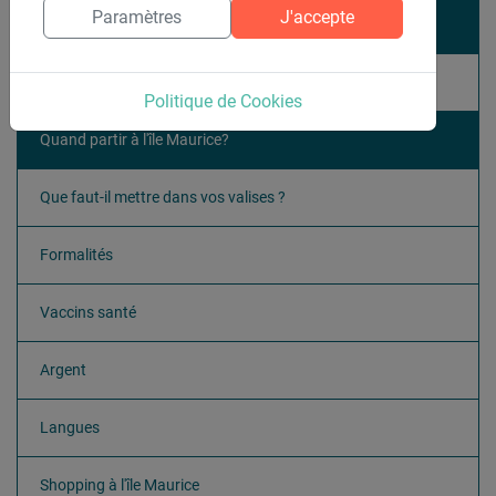
Paramètres
J'accepte
Généralités
Météo à l'île Maurice
Politique de Cookies
Quand partir à l'île Maurice?
Que faut-il mettre dans vos valises ?
Formalités
Vaccins santé
Argent
Langues
Shopping à l'île Maurice