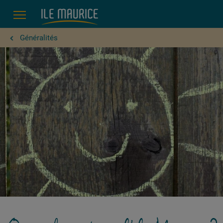
à l'île Maurice?
Généralités