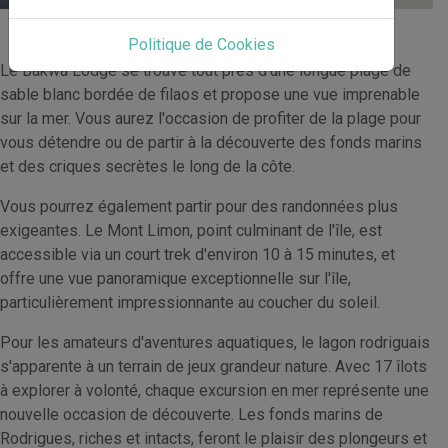
Loisirs et Sports
Politique de Cookies
Le Bakwa Lodge se trouve tout près d'une longue plage de
sable blanc bordée de filaos et propose une vue imprenable
sur la mer. Vous aurez l'occasion de profiter de la plage pour
vous détendre ou de partir à la découverte des fonds marins
et des criques secrètes le long de la côte.
Vous pourrez également partir pour des randonnées plus
exigeantes. Le Mont Limon, point culminant de l'île, est
accessible via un court trek d'environ 10 à 15 minutes, et
offre une vue panoramique exceptionnelle sur l'île,
particulièrement impressionnante au coucher du soleil.
Pour les amateurs d'aventures aquatiques, le lagon rodriguais
s'apparente à un terrain de jeux grandeur nature. Avec 17 îlots
à explorer à volonté, chaque excursion en mer représente une
nouvelle occasion de découverte. Les fonds marins de
Rodrigues, riches et intacts, feront le plaisir des plongeurs et