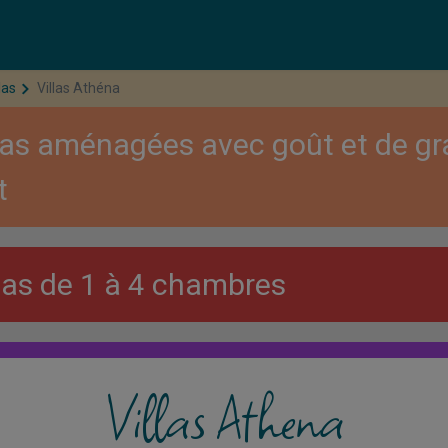
las
Villas Athéna
llas aménagées avec goût et de g
t
llas de 1 à 4 chambres
ort qualité/prix très intéressant
Villas Athena