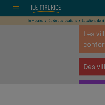
Île Maurice
Guide des locations
Locations de vil
Les vi
confor
Des vi
Un rapp