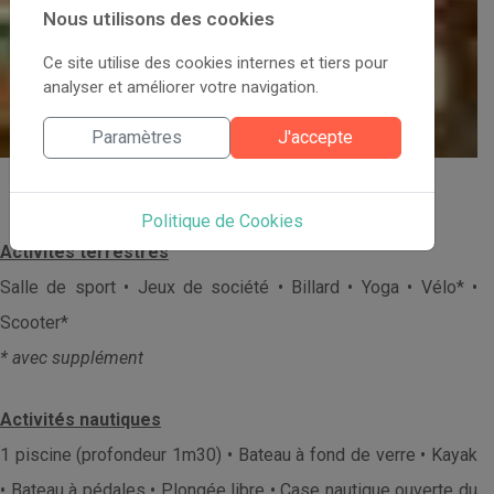
Nous utilisons des cookies
Ce site utilise des cookies internes et tiers pour
analyser et améliorer votre navigation.
Paramètres
J'accepte
Loisirs et Sports
Politique de Cookies
Activités terrestres
Salle de sport • Jeux de société • Billard • Yoga • Vélo* •
Scooter*
* avec supplément
Activités nautique
s
1 piscine (profondeur 1m30) • Bateau à fond de verre • Kayak
• Bateau à pédales • Plongée libre • Case nautique ouverte du